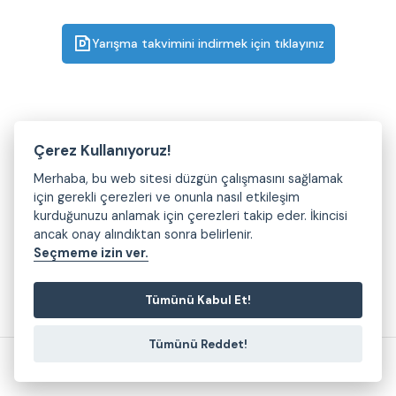
Yarışma takvimini indirmek için tıklayınız
Çerez Kullanıyoruz!
Merhaba, bu web sitesi düzgün çalışmasını sağlamak
için gerekli çerezleri ve onunla nasıl etkileşim
kurduğunuzu anlamak için çerezleri takip eder. İkincisi
ancak onay alındıktan sonra belirlenir.
Seçmeme izin ver.
Tümünü Kabul Et!
Tümünü Reddet!
2026 © Bursa Büyükşehir Belediyesi - Bursa Uluslararası Spor Festivali
kuark.tr